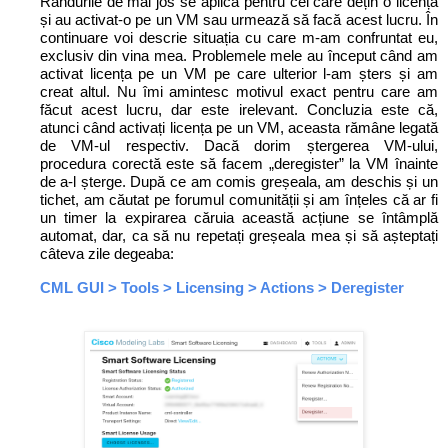
Rândurile de mai jos se aplică pentru cei care dețin o licență
și au activat-o pe un VM sau urmează să facă acest lucru. În
continuare voi descrie situația cu care m-am confruntat eu,
exclusiv din vina mea. Problemele mele au început când am
activat licența pe un VM pe care ulterior l-am șters și am
creat altul. Nu îmi amintesc motivul exact pentru care am
făcut acest lucru, dar este irelevant. Concluzia este că,
atunci când activați licența pe un VM, aceasta rămâne legată
de VM-ul respectiv. Dacă dorim ștergerea VM-ului,
procedura corectă este să facem „deregister” la VM înainte
de a-l șterge. După ce am comis greșeala, am deschis și un
tichet, am căutat pe forumul comunității și am înțeles că ar fi
un timer la expirarea căruia această acțiune se întâmplă
automat, dar, ca să nu repetați greșeala mea și să așteptați
câteva zile degeaba:
CML GUI > Tools > Licensing > Actions > Deregister