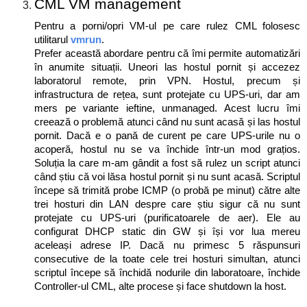
CML VM management
Pentru a porni/opri VM-ul pe care rulez CML folosesc
utilitarul
vmrun
.
Prefer această abordare pentru că îmi permite automatizări
în anumite situații. Uneori las hostul pornit și accezez
laboratorul remote, prin VPN. Hostul, precum și
infrastructura de rețea, sunt protejate cu UPS-uri, dar am
mers pe variante ieftine, unmanaged. Acest lucru îmi
creează o problemă atunci când nu sunt acasă și las hostul
pornit. Dacă e o pană de curent pe care UPS-urile nu o
acoperă, hostul nu se va închide într-un mod grațios.
Soluția la care m-am gândit a fost să rulez un script atunci
când știu că voi lăsa hostul pornit și nu sunt acasă. Scriptul
începe să trimită probe ICMP (o probă pe minut) către alte
trei hosturi din LAN despre care știu sigur că nu sunt
protejate cu UPS-uri (purificatoarele de aer). Ele au
configurat DHCP static din GW și își vor lua mereu
aceleași adrese IP. Dacă nu primesc 5 răspunsuri
consecutive de la toate cele trei hosturi simultan, atunci
scriptul începe să închidă nodurile din laboratoare, închide
Controller-ul CML, alte procese și face shutdown la host.