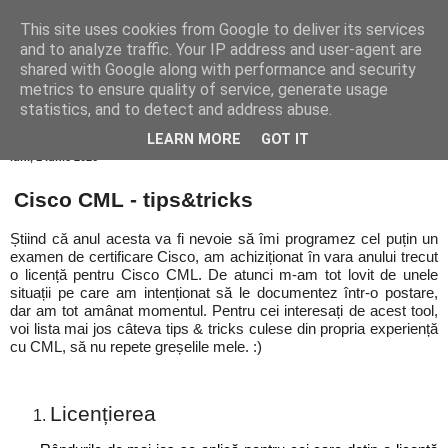
This site uses cookies from Google to deliver its services
keep IT all simple
and to analyze traffic. Your IP address and user-agent are
shared with Google along with performance and security
metrics to ensure quality of service, generate usage
statistics, and to detect and address abuse.
▼
LEARN MORE
GOT IT
luni, 1 iunie 2026
Cisco CML - tips&tricks
Știind că anul acesta va fi nevoie să îmi programez cel puțin un
examen de certificare Cisco, am achiziționat în vara anului trecut
o licență pentru Cisco CML. De atunci m-am tot lovit de unele
situații pe care am intenționat să le documentez într-o postare,
dar am tot amânat momentul. Pentru cei interesați de acest tool,
voi lista mai jos câteva tips & tricks culese din propria experiență
cu CML, să nu repete greșelile mele. :)
Licențierea