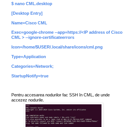
$ nano CML.desktop
[Desktop Entry]
Name=Cisco CML
Exec=google-chrome --app=https://<IP address of Cisco
CML > --ignore-certificateerrors
Icon=/home/$USER/.local/share/icons/cml.png
Type=Application
Categories=Network;
StartupNotify=true
Pentru accesarea nodurilor fac SSH în CML, de unde
accezez nodurile.