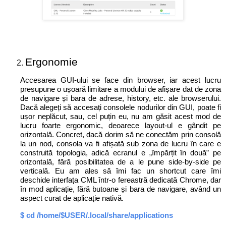
Ergonomie
Accesarea GUI-ului se face din browser, iar acest lucru
presupune o ușoară limitare a modului de afișare dat de zona
de navigare și bara de adrese, history, etc. ale browserului.
Dacă alegeți să accesați consolele nodurilor din GUI, poate fi
ușor neplăcut, sau, cel puțin eu, nu am găsit acest mod de
lucru foarte ergonomic, deoarece layout-ul e gândit pe
orizontală. Concret, dacă dorim să ne conectăm prin consolă
la un nod, consola va fi afișată sub zona de lucru în care e
construită topologia, adică ecranul e „împărțit în două” pe
orizontală, fără posibilitatea de a le pune side-by-side pe
verticală. Eu am ales să îmi fac un shortcut care îmi
deschide interfața CML într-o fereastră dedicată Chrome, dar
în mod aplicație, fără butoane și bara de navigare, având un
aspect curat de aplicație nativă.
$ cd /home/$USER/.local/share/applications